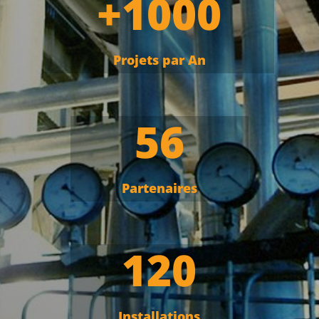
+1000
Projets par An
56
Partenaires
120
Installations